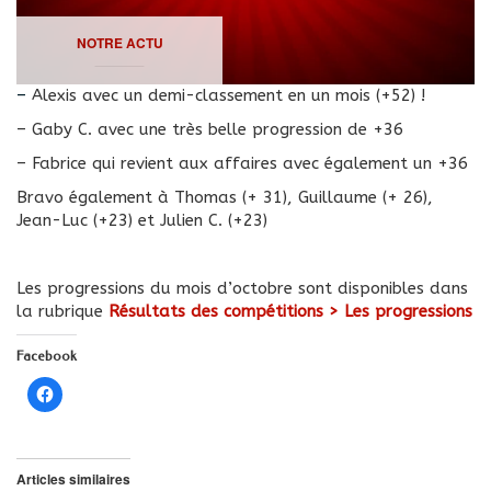
NOTRE ACTU
– Alexis avec un demi-classement en un mois (+52) !
– Gaby C. avec une très belle progression de +36
– Fabrice qui revient aux affaires avec également un +36
Bravo également à Thomas (+ 31), Guillaume (+ 26),
Jean-Luc (+23) et Julien C. (+23)
Les progressions du mois d’octobre sont disponibles dans
la rubrique
Résultats des compétitions > Les progressions
Facebook
Cliquez
pour
partager
sur
Facebook(ouvre
dans
une
Articles similaires