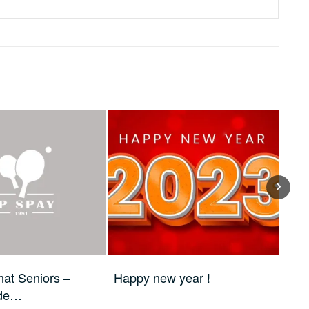
at Seniors –
Happy new year !
Cha
 de…
de