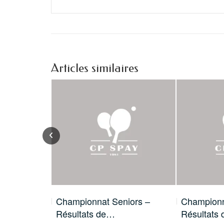
Articles similaires
 c’est
Championnat Seniors –
Championn
Résultats de…
Résultats