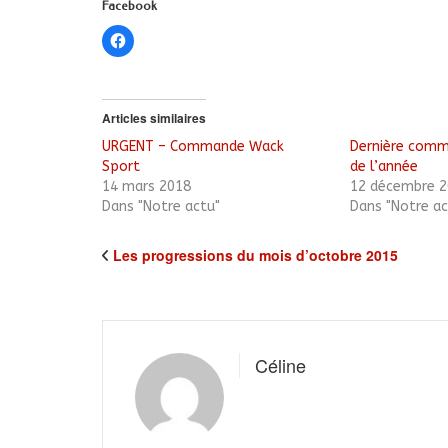
Facebook
Cliquez
pour
partager
sur
Facebook(ouvre
dans
une
Articles similaires
nouvelle
fenêtre)
URGENT – Commande Wack
Dernière com
Sport
de l’année
14 mars 2018
12 décembre 2
Dans "Notre actu"
Dans "Notre ac
Les progressions du mois d’octobre 2015
Céline