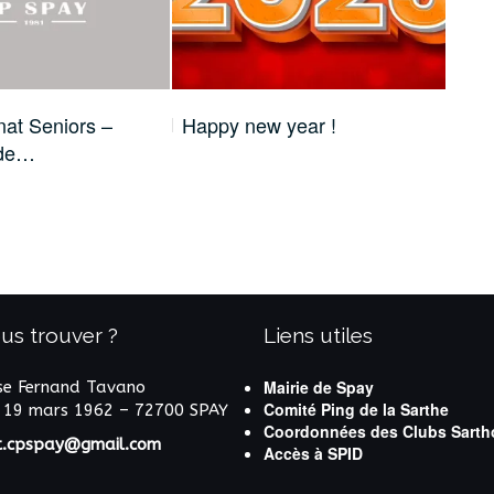
at Seniors –
Happy new year !
Cha
 de…
de
us trouver ?
Liens utiles
Mairie de Spay
e Fernand Tavano
Comité Ping de la Sarthe
 19 mars 1962 – 72700 SPAY
Coordonnées des Clubs Sarth
t.cpspay@gmail.com
Accès à SPID