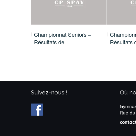
 c’est
Championnat Seniors –
Championn
Résultats de…
Résultats
Suivez-nous !
Où no
Gymnas
Rue du
contac