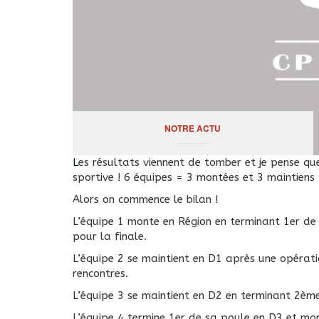
NOTRE ACTU
Les résultats viennent de tomber et je pense que le CP SPAY n’a jamais connu une telle dynamique
sportive ! 6 équipes = 3 montées et 3 maintiens 
Alors on commence le bilan !
L’équipe 1 monte en Région en terminant 1er d
pour la finale.
L’équipe 2 se maintient en D1 après une opératio
rencontres.
L’équipe 3 se maintient en D2 en terminant 2ème
L’équipe 4 termine 1er de sa poule en D3 et m