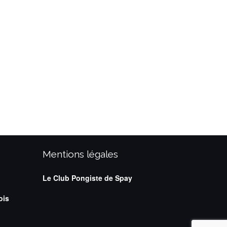
mpionnat Seniors – Fin
Le CP SPAY vous souhaite
…
Mentions légales
Le Club Pongiste de Spay
ois