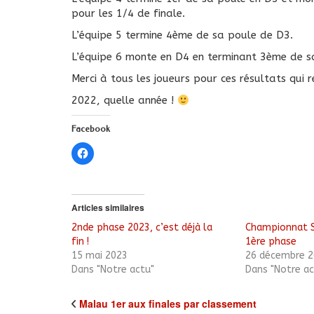
pour les 1/4 de finale.
L’équipe 5 termine 4ème de sa poule de D3.
L’équipe 6 monte en D4 en terminant 3ème de s
Merci à tous les joueurs pour ces résultats qui 
2022, quelle année !
Facebook
Cliquez
pour
partager
sur
Facebook(ouvre
dans
une
Articles similaires
nouvelle
fenêtre)
2nde phase 2023, c’est déjà la
Championnat Se
fin !
1ère phase
15 mai 2023
26 décembre 2
Dans "Notre actu"
Dans "Notre ac
Malau 1er aux finales par classement