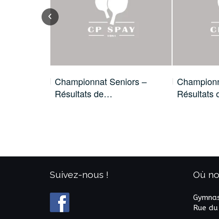
 c’est
Championnat Seniors –
Championn
Résultats de…
Résultats
Suivez-nous !
Où no
Gymnas
Rue du