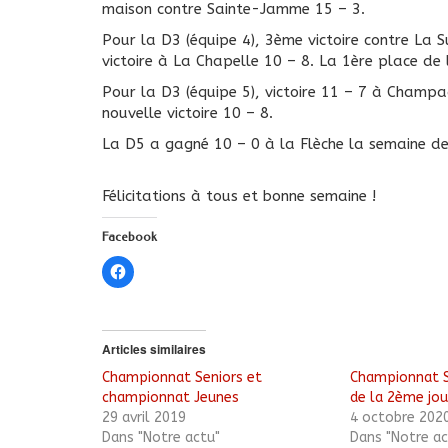
maison contre Sainte-Jamme 15 – 3.
Pour la D3 (équipe 4), 3ème victoire contre La 
victoire à La Chapelle 10 – 8. La 1ère place de 
Pour la D3 (équipe 5), victoire 11 – 7 à Champ
nouvelle victoire 10 – 8.
La D5 a gagné 10 – 0 à la Flèche la semaine de
Félicitations à tous et bonne semaine !
Facebook
Cliquez
pour
partager
sur
Facebook(ouvre
dans
une
Articles similaires
nouvelle
fenêtre)
Championnat Seniors et
Championnat S
championnat Jeunes
de la 2ème jo
29 avril 2019
4 octobre 202
Dans "Notre actu"
Dans "Notre ac