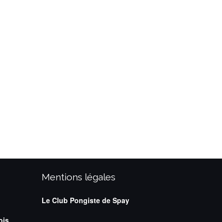
mpionnat Seniors – Fin
Le CP SPAY vous souhaite
…
Mentions légales
Le Club Pongiste de Spay
ois