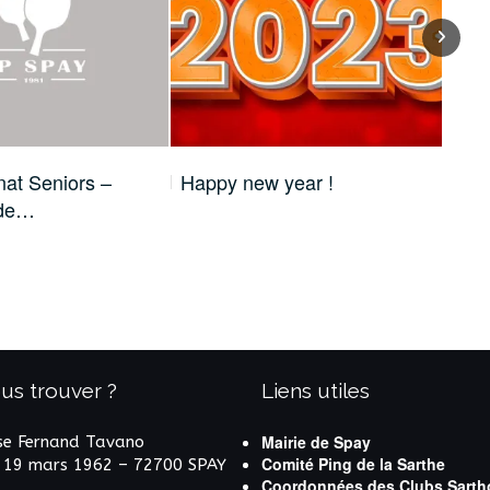
at Seniors –
Happy new year !
Cha
 de…
de
us trouver ?
Liens utiles
Mairie de Spay
e Fernand Tavano
Comité Ping de la Sarthe
 19 mars 1962 – 72700 SPAY
Coordonnées des Clubs Sarth