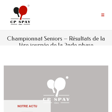
Aller
au
contenu
Championnat Seniors – Résultats de la
1ère journée de la 2nde phase
NOTRE ACTU