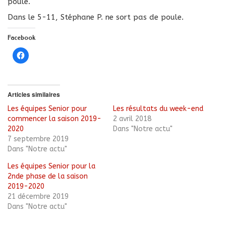
poule.
Dans le 5-11, Stéphane P. ne sort pas de poule.
Facebook
Cliquez
pour
partager
sur
Facebook(ouvre
dans
une
Articles similaires
nouvelle
fenêtre)
Les équipes Senior pour
Les résultats du week-end
commencer la saison 2019-
2 avril 2018
2020
Dans "Notre actu"
7 septembre 2019
Dans "Notre actu"
Les équipes Senior pour la
2nde phase de la saison
2019-2020
21 décembre 2019
Dans "Notre actu"