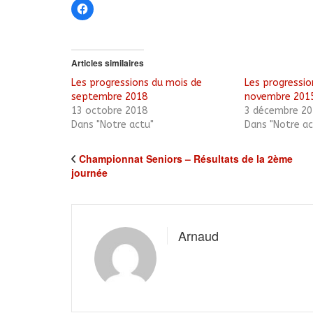
Cliquez
pour
partager
sur
Facebook(ouvre
dans
une
Articles similaires
nouvelle
fenêtre)
Les progressions du mois de
Les progressio
septembre 2018
novembre 201
13 octobre 2018
3 décembre 20
Dans "Notre actu"
Dans "Notre ac
Championnat Seniors – Résultats de la 2ème
journée
Arnaud