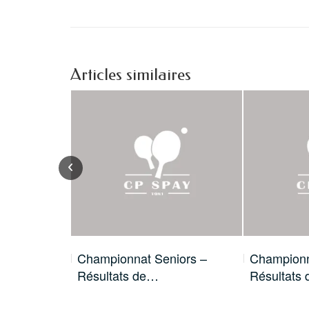
Articles similaires
 c’est
Championnat Seniors –
Championn
Résultats de…
Résultats