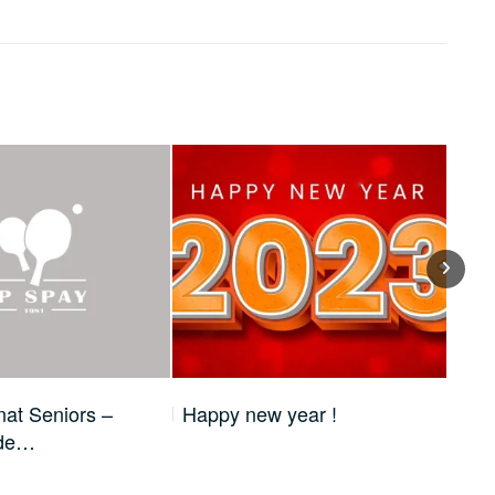
at Seniors –
Happy new year !
Cha
 de…
de