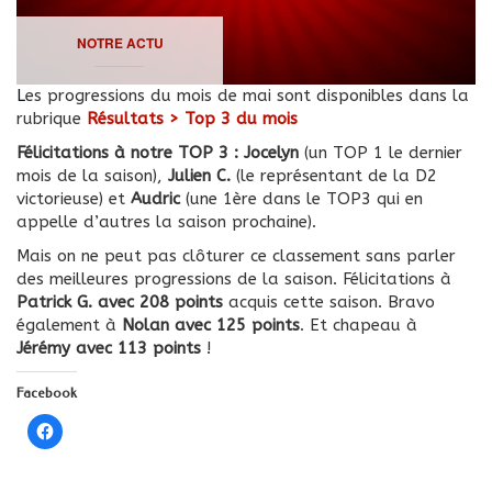
NOTRE ACTU
Les progressions du mois de mai sont disponibles dans la
rubrique
Résultats > Top 3 du mois
Félicitations à notre TOP 3 : Jocelyn
(un TOP 1 le dernier
mois de la saison),
Julien C.
(le représentant de la D2
victorieuse) et
Audric
(une 1ère dans le TOP3 qui en
appelle d’autres la saison prochaine).
Mais on ne peut pas clôturer ce classement sans parler
des meilleures progressions de la saison. Félicitations à
Patrick G. avec 208 points
acquis cette saison. Bravo
également à
Nolan avec 125 points
. Et chapeau à
Jérémy avec 113 points
!
Facebook
Cliquez
pour
partager
sur
Facebook(ouvre