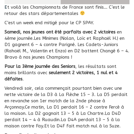
Et voilà les Championnats de France sont finis… C’est le
retour des stars départementales
C’est un week end mitigé pour le CP SPAY.
Samedi, nos jeunes ont été parfaits avec 2 victoires
en
4ème journée.
Les Minimes (Nolan, Loïc et Raphaël H.) en
D1 gagnent 6 – 4 contre Parigné. Les Cadets-Juniors
(Rahaël M., Valentin et Enzo) en D2 battent Changé 6 – 4.
Bravo à nos jeunes Champions !
Pour la 3ème journée des Seniors
, les résultats sont
moins brillants avec
seulement 2 victoires, 1 nul et 4
défaites
.
Vendredi soir, cela commençait pourtant bien avec une
nette victoire de la D3 à La Flèche 15 – 3.
La D5 perdait
en revanche son 1er match de la 2nde phase à
Arçonnay.
Ce matin,
La D1 perdait 16 – 2 contre Fercé à
la maison.
La D2 gagnait 13 – 5 à La Chartre.
La D4D
perdait 14 – 4 à Ruaudin.
La D4A perdait 13 – 5 à la
maison contre Fay.
Et la D4F fait match nul à la Suze.