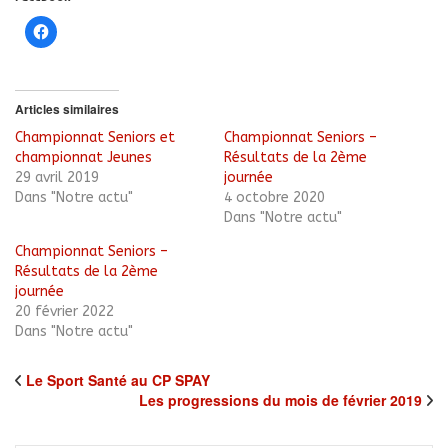
Cliquez
pour
partager
sur
Facebook(ouvre
dans
une
Articles similaires
nouvelle
fenêtre)
Championnat Seniors et
Championnat Seniors –
championnat Jeunes
Résultats de la 2ème
29 avril 2019
journée
Dans "Notre actu"
4 octobre 2020
Dans "Notre actu"
Championnat Seniors –
Résultats de la 2ème
journée
20 février 2022
Dans "Notre actu"
Le Sport Santé au CP SPAY
Les progressions du mois de février 2019