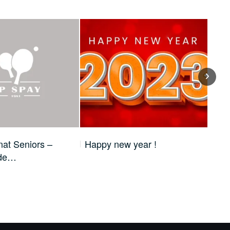
at Seniors –
Happy new year !
Cha
 de…
de