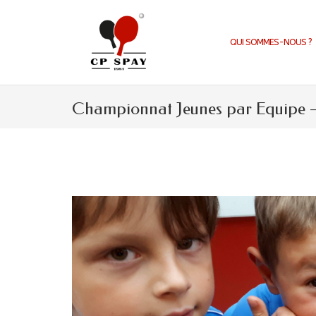
Aller
au
contenu
QUI SOMMES-NOUS ?
Championnat Jeunes par Equipe – R