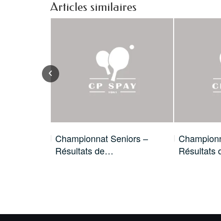
Articles similaires
 c’est
Championnat Seniors –
Championn
Résultats de…
Résultats