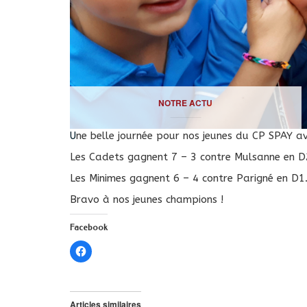
NOTRE ACTU
Une belle journée pour nos jeunes du CP SPAY ave
Les Cadets gagnent 7 – 3 contre Mulsanne en D
Les Minimes gagnent 6 – 4 contre Parigné en D1
Bravo à nos jeunes champions !
Facebook
Cliquez
pour
partager
sur
Facebook(ouvre
dans
une
Articles similaires