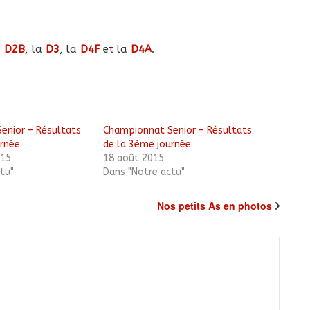
a
D2B
, la
D3
, la
D4F
et la
D4A
.
enior – Résultats
Championnat Senior – Résultats
urnée
de la 3ème journée
015
18 août 2015
tu"
Dans "Notre actu"
Nos petits As en photos