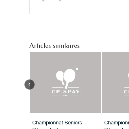
Articles similaires
 c’est
Championnat Seniors –
Championn