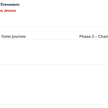
d’Évènement:
ns Jeunes
 7eme journee
Phase 2 – Cham