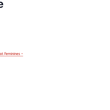
e
at Feminines –